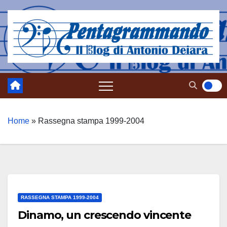
Salta
al
contenuto
Home
»
Rassegna stampa 1999-2004
RASSEGNA STAMPA 1999-2004
Dinamo, un crescendo vincente