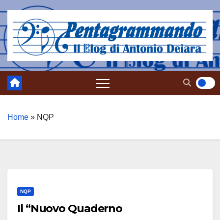
Salta
al
contenuto
Home
»
NQP
NQP
Il “Nuovo Quaderno