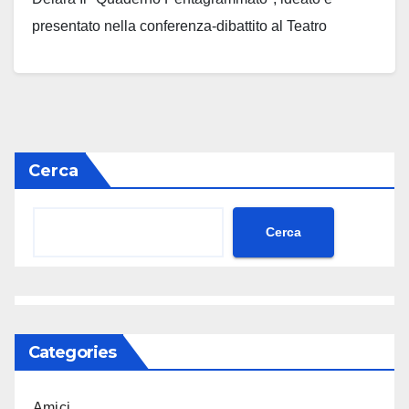
presentato nella conferenza-dibattito al Teatro
"Petrella" di Longiano dal Prof. ANTONIO DEIARA,
ha riscosso un…
Leggi tutto
Cerca
Cerca
Categories
Amici