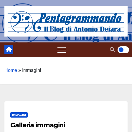
Salta
al
contenuto
Home
»
Immagini
IMMAGINI
Galleria immagini