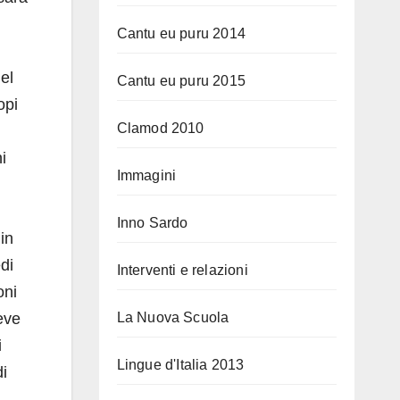
Cantu eu puru 2014
el
Cantu eu puru 2015
opi
Clamod 2010
i
Immagini
Inno Sardo
in
di
Interventi e relazioni
oni
eve
La Nuova Scuola
i
Lingue d'Italia 2013
di