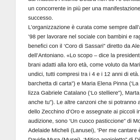
un concorrente in più per una manifestazion
successo.
L’organizzazione è curata come sempre dall’a
’98 per lavorare nel sociale con bambini e r
benefici con il ‘Coro di Sassari” diretto da Al
dell’Antoniano. «Lo scopo – dice la president
brani adatti alla loro età, come voluto da Mar
undici, tutti compresi tra i 4 e i 12 anni di e
barchetta di carta”) e Maria Elena Pinna (‘La t
lizza Gabriele Catalano (‘Lo stelliere”), Mar
anche tu”). Le altre canzoni che si potranno a
dello Zecchino d’Oro e assegnate ai piccoli i
audizione, sono ‘Un cuoco pasticcione” di Mon
Adelaide Micheli (Lanusei), ‘Per me cantare è
Davide Mura (Musei), ‘Mitico angioletto” di Di