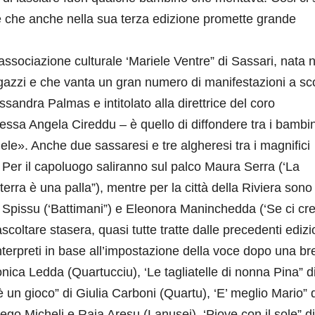
e che anche nella sua terza edizione promette grande
ssociazione culturale ‘Mariele Ventre” di Sassari, nata n
agazzi e che vanta un gran numero di manifestazioni a sc
essandra Palmas e intitolato alla direttrice del coro
essa Angela Cireddu – è quello di diffondere tra i bambin
iele». Anche due sassaresi e tre algheresi tra i magnifici
tà. Per il capoluogo saliranno sul palco Maura Serra (‘La
erra è una palla”), mentre per la città della Riviera sono 
ta Spissu (‘Battimani”) e Eleonora Maninchedda (‘Se ci cre
scoltare stasera, quasi tutte tratte dalle precedenti edizi
nterpreti in base all’impostazione della voce dopo una br
ica Ledda (Quartucciu), ‘Le tagliatelle di nonna Pina” d
 un gioco” di Giulia Carboni (Quartu), ‘E’ meglio Mario” 
ego Micheli e Raja Aresu (Lanusei), ‘Piove con il sole” di