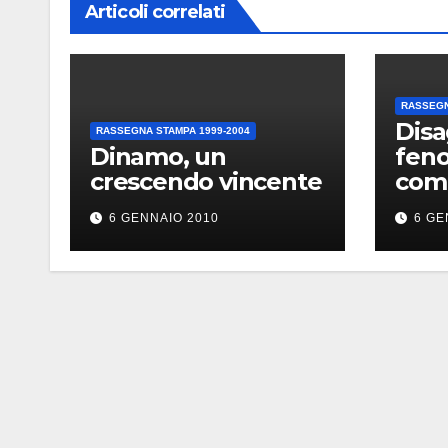
Articoli correlati
RASSEGN
Disa
RASSEGNA STAMPA 1999-2004
Dinamo, un
fen
crescendo vincente
comb
ins
6 GENNAIO 2010
6 GE