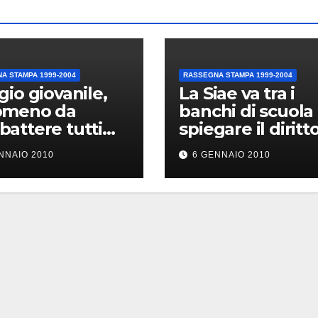
A STAMPA 1999-2004
RASSEGNA STAMPA 1999-2004
gio giovanile,
La Siae va tra i
omeno da
banchi di scuola
attere tutti
spiegare il diritt
ieme
d’autore
NNAIO 2010
6 GENNAIO 2010