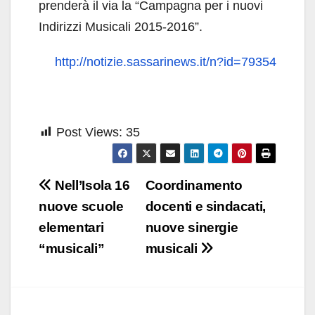
prenderà il via la “Campagna per i nuovi
Indirizzi Musicali 2015-2016”.
http://notizie.sassarinews.it/n?id=79354
Post Views:
35
Navigazione
Nell’Isola 16
Coordinamento
articoli
nuove scuole
docenti e sindacati,
elementari
nuove sinergie
“musicali”
musicali