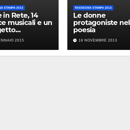
A STAMPA 2013
RASSEGNA STAMPA 2013
 in Rete, 14
Le donne
ce musicali e un
protagoniste nel
etto
poesia
iennale di
ENNAIO 2015
16 NOVEMBRE 2013
ità