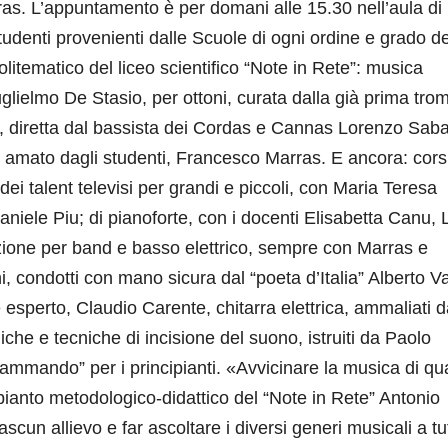
ras. L’appuntamento è per domani alle 15.30 nell’aula di
tudenti provenienti dalle Scuole di ogni ordine e grado de
olitematico del liceo scientifico “Note in Rete”: musica
uglielmo De Stasio, per ottoni, curata dalla già prima tro
, diretta dal bassista dei Cordas e Cannas Lorenzo Sabat
amato dagli studenti, Francesco Marras. E ancora: corsi
 dei talent televisi per grandi e piccoli, con Maria Teresa
aniele Piu; di pianoforte, con i docenti Elisabetta Canu,
ione per band e basso elettrico, sempre con Marras e
i, condotti con mano sicura dal “poeta d’Italia” Alberto Va
e esperto, Claudio Carente, chitarra elettrica, ammaliati d
iche e tecniche di incisione del suono, istruiti da Paolo
mando” per i principianti. «Avvicinare la musica di qua
impianto metodologico-didattico del “Note in Rete” Antonio
ascun allievo e far ascoltare i diversi generi musicali a tut