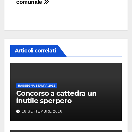
articoli
comunale
Articoli correlati
RASSEGNA STAMPA 2016
Concorso a cattedra un
inutile sperpero
18 SETTEMBRE 2016