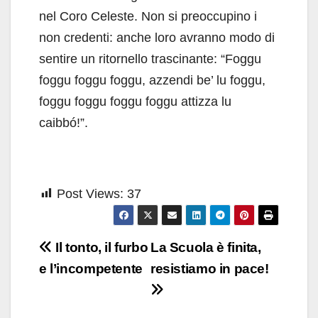
nel Coro Celeste. Non si preoccupino i
non credenti: anche loro avranno modo di
sentire un ritornello trascinante: “Foggu
foggu foggu foggu, azzendi be’ lu foggu,
foggu foggu foggu foggu attizza lu
caibbó!”.
Post Views:
37
Navigazione
Il tonto, il furbo
La Scuola è finita,
articoli
e l’incompetente
resistiamo in pace!