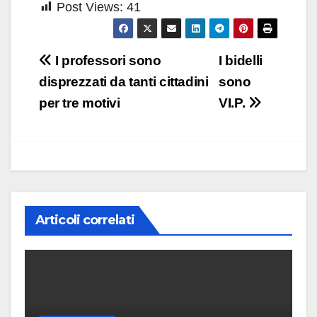
Post Views:
41
Navigazione
I professori sono
I bidelli
articoli
disprezzati da tanti cittadini
sono
per tre motivi
VI.P.
Articoli correlati