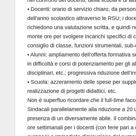
nei confronti dei docenti, della scuola e di alu
• Docenti: orario di servizio chiaro, da persona
dell’anno scolastico attraverso le RSU; i doc
richiedono una valutazione scritta, e quindi 
monte ore per svolgere incarichi specifici di c
consiglio di classe, funzioni strumentali, su
• Alunni: ampliamento dell’offerta formativa s
in difficoltà e corsi di potenziamento per gli 
disciplinari, etc.; progressiva riduzione dell
• Scuola: azzeramento delle spese per supplenz
realizzazione di progetti didattici, etc.
Non è superfluo ricordare che il full-time fac
Sindacali parallelamente alla riduzione a 20 
presenza di un diversamente abile. Il combina
ore settimanali per i docenti (con ferie pari a 