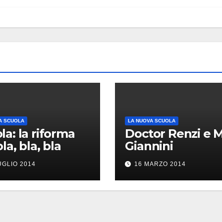
A SCUOLA
LA NUOVA SCUOLA
la: la riforma
Doctor Renzi e M
la, bla, bla
Giannini
UGLIO 2014
16 MARZO 2014