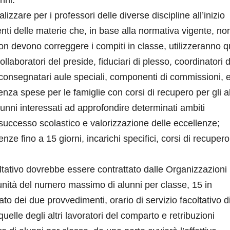
nni:
lizzare per i professori delle diverse discipline all’inizio
enti delle materie che, in base alla normativa vigente, no
non devono correggere i compiti in classe, utilizzeranno q
ollaboratori del preside, fiduciari di plesso, coordinatori 
b-consegnatari aule speciali, componenti di commissioni, e
enza spese per le famiglie con corsi di recupero per gli a
alunni interessati ad approfondire determinati ambiti
’insuccesso scolastico e valorizzazione delle eccellenze;
e fino a 15 giorni, incarichi specifici, corsi di recupero
oltativo dovrebbe essere contrattato dalle Organizzazioni
unità del numero massimo di alunni per classe, 15 in
to dei due provvedimenti, orario di servizio facoltativo d
quelle degli altri lavoratori del comparto e retribuzioni