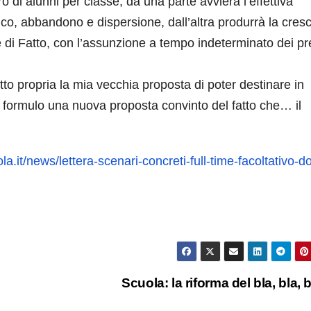
di alunni per classe, da una parte avvierà l’effettiva
co, abbandono e dispersione, dall’altra produrrà la cresc
 e di Fatto, con l’assunzione a tempo indeterminato dei pr
tto propria la mia vecchia proposta di poter destinare in
i formulo una nuova proposta convinto del fatto che… il
a.it/news/lettera-scenari-concreti-full-time-facoltativo-d
Scuola: la riforma del bla, bla, 