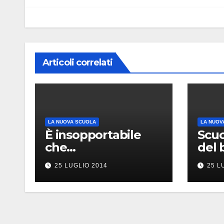
Articoli correlati
LA NUOVA SCUOLA
LA NUOV
È insopportabile
Scuo
che…
del b
25 LUGLIO 2014
25 L