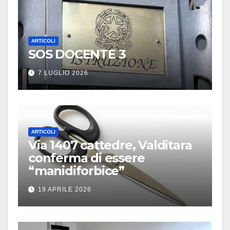
ARTICOLI
SOS DOCENTE 3
7 LUGLIO 2026
ARTICOLI
Via 1407 cattedre, Valditara
conferma di essere
“manidiforbice”
19 APRILE 2026