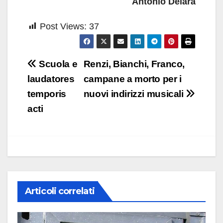
Antonio Deiara
Post Views:
37
Navigazione
Scuola e
Renzi, Bianchi, Franco,
articoli
laudatores
campane a morto per i
temporis
nuovi indirizzi musicali
acti
Articoli correlati