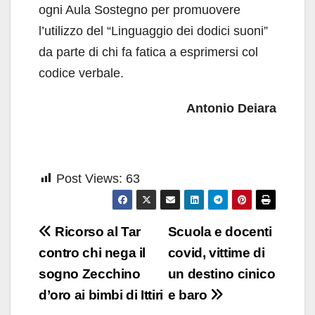
ogni Aula Sostegno per promuovere
l’utilizzo del “Linguaggio dei dodici suoni”
da parte di chi fa fatica a esprimersi col
codice verbale.
Antonio Deiara
Post Views:
63
Navigazione
Ricorso al Tar
Scuola e docenti
articoli
contro chi nega il
covid, vittime di
sogno Zecchino
un destino cinico
d’oro ai bimbi di Ittiri
e baro