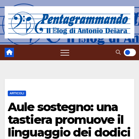
Salta
al
contenuto
ARTICOLI
Aule sostegno: una
tastiera promuove il
linguaggio dei dodici