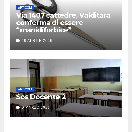
ARTICOLI
Via 1407 cattedre, Valditara
conferma di essere
“manidiforbice”
19 APRILE 2026
ARTICOLI
Sos Docente 2
9 MARZO 2026