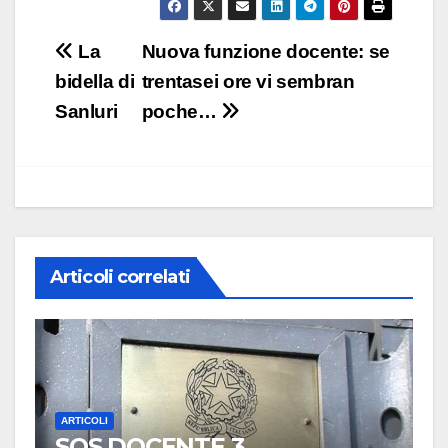
Navigazione
La
Nuova funzione docente: se
articoli
bidella di
trentasei ore vi sembran
Sanluri
poche…
Articoli correlati
ARTICOLI
SOS DOCENTE 3