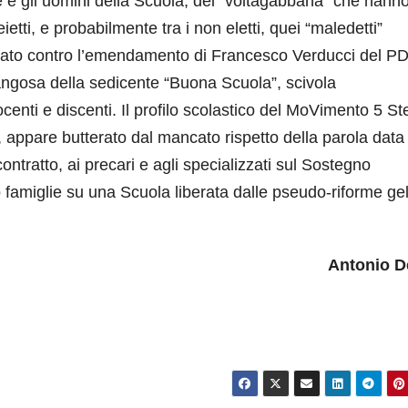
e e gli uomini della Scuola, dei “voltagabbana” che hann
eietti, e probabilmente tra i non eletti, quei “maledetti”
otato contro l’emendamento di Francesco Verducci del PD
 fangosa della sedicente “Buona Scuola”, scivola
ocenti e discenti. Il profilo scolastico del MoVimento 5 Ste
, appare butterato dal mancato rispetto della parola data 
ontratto, ai precari e agli specializzati sul Sostegno
oro famiglie su una Scuola liberata dalle pseudo-riforme ge
Antonio D