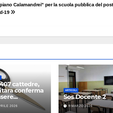
piano Calamandrei” per la scuola pubblica del pos
id-19
I
1407 cattedre,
itara conferma
ARTICOLI
ssere
Sos Docente 2
idiforbice”
PRILE 2026
9 MARZO 2026