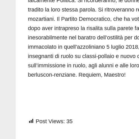
laicamente Politica. Si ricorderanno, le donn
tradito la loro stessa parola. Si ritroveranno r
mozartiani. Il Partito Democratico, che ha v
dopo aver intrapreso la risalita sulla parete
inesorabilmente nel baratro dell’ostilità per d
immacolato in quell’azzoliniano 5 luglio 2018
insegnanti di ruolo su classi-pollaio e nuovo c
sull’immissione in ruolo, agli alunni e alle l
berluscon-renziane. Requiem, Maestro!
Post Views:
35