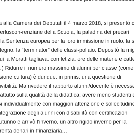
ta alla Camera dei Deputati il 4 marzo 2018, si presentò
erluscon-renziane della Scuola, la paladina dei precari
la Sentenza europea per la loro immissione in ruolo, la 
egno, la “terminator” delle classi-pollaio. Depositò la mig
 la Moratti tagliava, con letizia, ore delle materie e catt
) Ridurre il numero massimo di alunni per classe (come
ione cultura) è dunque, in primis, una questione di
 vivibilità. Ma rivedere il rapporto alunni/docente è necess
tutto sulla qualità della didattica: avere meno studenti 
i individualmente con maggiori attenzione e sollecitudine
integrazione degli alunni con disabilità con certificazioni
tunno e arrivò l’inverno, un altro rigido inverno per la
renta denari in Finanziaria…