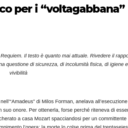
co per i “voltagabbana”
 Requiem. Il testo è quanto mai attuale.
Rivedere il rappo
 questione di sicurezza, di incolumità fisica, di igiene e
vivibilità
a nell’“Amadeus” di Milos Forman, anelava all’esecuzione
suo onore. Per ottenerla, forse perché riteneva di esse
scherato a casa Mozart spacciandosi per un committente
imento l’opera; la morte lo colse prima del trentaseie