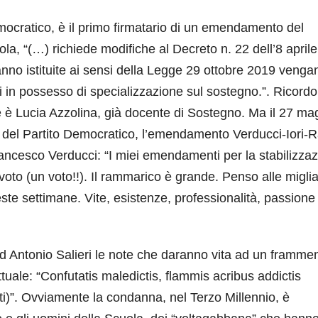
ocratico, è il primo firmatario di un emendamento del
, “(…) richiede modifiche al Decreto n. 22 dell’8 aprile
anno istituite ai sensi della Legge 29 ottobre 2019 venga
ti in possesso di specializzazione sul sostegno.”. Ricordo
one è Lucia Azzolina, già docente di Sostegno. Ma il 27 ma
e del Partito Democratico, l’emendamento Verducci-Iori-
ancesco Verducci: “I miei emendamenti per la stabilizza
 voto (un voto!!). Il rammarico è grande. Penso alle miglia
ste settimane. Vite, esistenze, professionalità, passione
 Antonio Salieri le note che daranno vita ad un framme
tuale: “Confutatis maledictis, flammis acribus addictis
tti)”. Ovviamente la condanna, nel Terzo Millennio, è