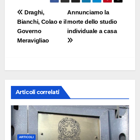
Navigazione
Draghi,
Annunciamo la
articoli
Bianchi, Colao e il
morte dello studio
Governo
individuale a casa
Meravigliao
Articoli correlati
ARTICOLI