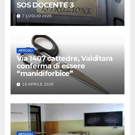
SOS DOCENTE 3
7 LUGLIO 2026
ARTICOLI
Via 1407 cattedre, Valditara
conferma di essere
“manidiforbice”
19 APRILE 2026
ARTICOLI