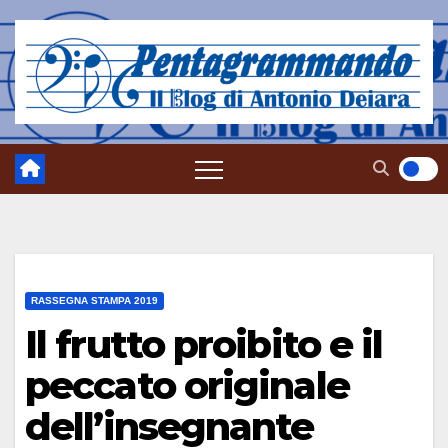
Salta
al
contenuto
RASSEGNA STAMPA 2019
Il frutto proibito e il
peccato originale
dell’insegnante