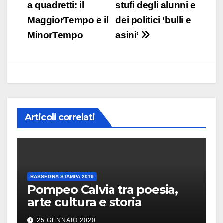
articoli
a quadretti: il
stufi degli alunni e
MaggiorTempo e il
dei politici ‘bulli e
MinorTempo
asini’
Articoli correlati
RASSEGNA STAMPA 2019
Pompeo Calvia tra poesia,
arte cultura e storia
25 GENNAIO 2020