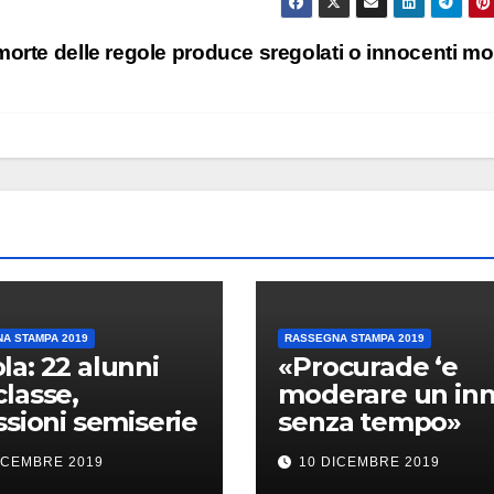
morte delle regole produce sregolati o innocenti mo
A STAMPA 2019
RASSEGNA STAMPA 2019
la: 22 alunni
«Procurade ‘e
classe,
moderare un in
essioni semiserie
senza tempo»
ICEMBRE 2019
10 DICEMBRE 2019