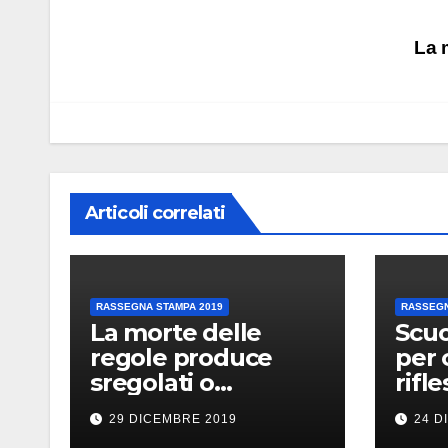
Navigazione
La 
articoli
Articoli correlati
RASSEGNA STAMPA 2019
RASSEGN
La morte delle
Scuo
regole produce
per 
sregolati o
rifl
innocenti morti
29 DICEMBRE 2019
24 D