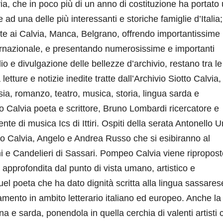
ia, che in poco più di un anno di costituzione ha portato
ad una delle più interessanti e storiche famiglie d’Italia;
ente ai Calvia, Manca, Belgrano, offrendo importantissime
ernazionale, e presentando numerosissime e importanti
udio e divulgazione delle bellezze d’archivio, restano tra le
letture e notizie inedite tratte dall’Archivio Siotto Calvia,
esia, romanzo, teatro, musica, storia, lingua sarda e
to Calvia poeta e scrittore, Bruno Lombardi ricercatore e
te di musica Ics di Ittiri. Ospiti della serata Antonello 
eo Calvia, Angelo e Andrea Russo che si esibiranno al
mi e Candelieri di Sassari. Pompeo Calvia viene ripropost
pprofondita dal punto di vista umano, artistico e
l poeta che ha dato dignità scritta alla lingua sassares
ento in ambito letterario italiano ed europeo. Anche la
liana e sarda, ponendola in quella cerchia di valenti artisti