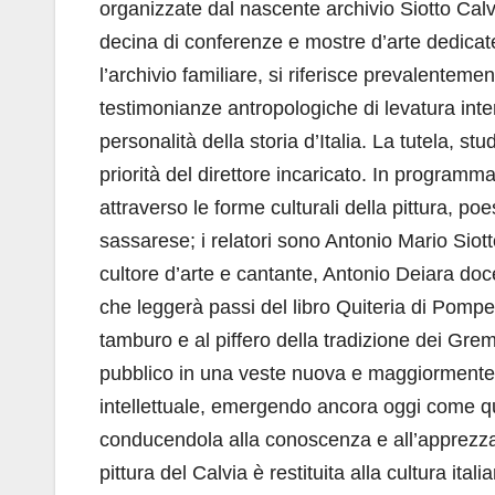
organizzate dal nascente archivio Siotto Calv
decina di conferenze e mostre d’arte dedicate 
l’archivio familiare, si riferisce prevalentem
testimonianze antropologiche di levatura int
personalità della storia d’Italia. La tutela, st
priorità del direttore incaricato. In programma 
attraverso le forme culturali della pittura, po
sassarese; i relatori sono Antonio Mario Siot
cultore d’arte e cantante, Antonio Deiara docen
che leggerà passi del libro Quiteria di Pomp
tamburo e al piffero della tradizione dei Gre
pubblico in una veste nuova e maggiormente a
intellettuale, emergendo ancora oggi come que
conducendola alla conoscenza e all’apprezzam
pittura del Calvia è restituita alla cultura ita