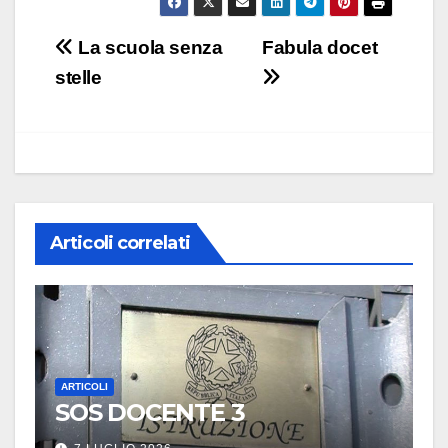
Navigazione
La scuola senza
Fabula docet
articoli
stelle
Articoli correlati
ARTICOLI
SOS DOCENTE 3