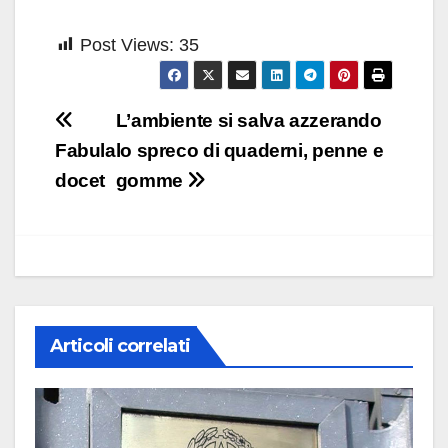
Post Views:
35
Navigazione
L’ambiente si salva azzerando
articoli
Fabula
lo spreco di quaderni, penne e
docet
gomme
Articoli correlati