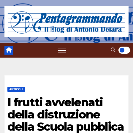
Salta
al
contenuto
ARTICOLI
I frutti avvelenati
della distruzione
della Scuola pubblica