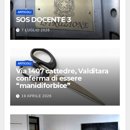
ARTICOLI
SOS DOCENTE 3
7 LUGLIO 2026
ARTICOLI
Via 1407 cattedre, Valditara
conferma di essere
“manidiforbice”
19 APRILE 2026