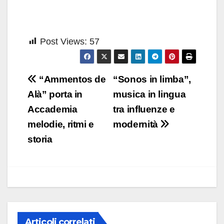
Post Views:
57
Navigazione
“Ammentos de
“Sonos in limba”,
articoli
Alà” porta in
musica in lingua
Accademia
tra influenze e
melodie, ritmi e
modernità
storia
Articoli correlati