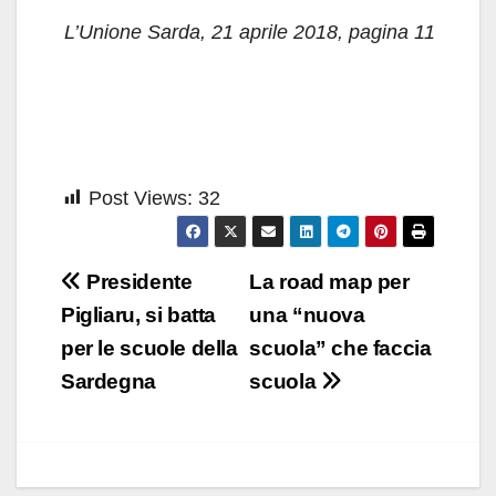
L’Unione Sarda, 21 aprile 2018, pagina 11
Post Views:
32
Navigazione
Presidente
La road map per
articoli
Pigliaru, si batta
una “nuova
per le scuole della
scuola” che faccia
Sardegna
scuola