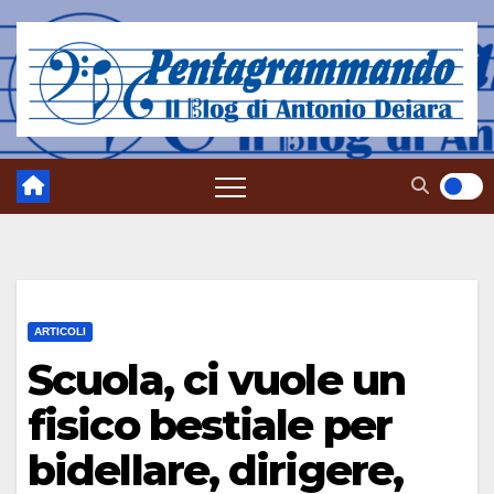
Salta
al
contenuto
ARTICOLI
Scuola, ci vuole un
fisico bestiale per
bidellare, dirigere,