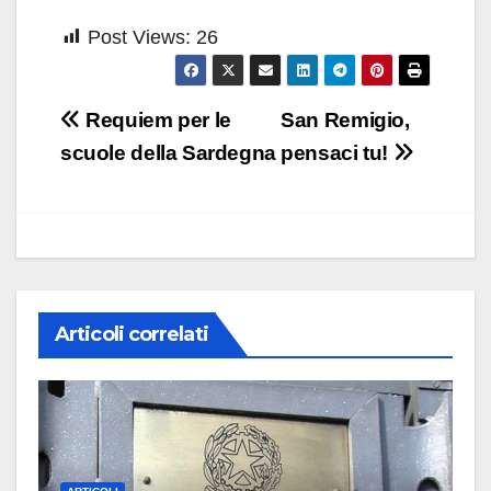
Post Views:
26
Navigazione
Requiem per le
San Remigio,
articoli
scuole della Sardegna
pensaci tu!
Articoli correlati