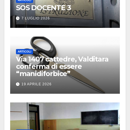
ARTICOLI
SOS DOCENTE 3
7 LUGLIO 2026
ARTICOLI
Via 1407 cattedre, Valditara
conferma di essere
“manidiforbice”
19 APRILE 2026