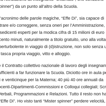
inner”) da un punto all’altro della Scuola.
’acronimo delle parole magiche, “Effe Di”, sia capace di
strare e/o correggere, senza oneri per l’Amministrazione,
dicenti esperti per la modica cifra di 15 milioni di euro
ento minuti, naturalmente a titolo gratuito, uno alla volta
rturbolente in viaggio di (d)istruzione, non solo senza 
sca propria viaggio, vitto e alloggio.
Contratto collettivo nazionale di lavoro degli insegnan
icienti a far funzionare la Scuola. Diciotto ore in aula p
 e venticinque per la Materna; 40 più 40 ore annuali da
ocenti-Dipartimenti-Commissioni e Colloqui collegiali; Scr
Verbali, Programmazioni e Relazioni. Tutto il resto non h
Effe Di”. Ho visto tanti “Mister spinner” perdere velocità,