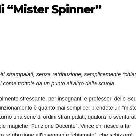
i “Mister Spinner”
iti strampalati, senza retribuzione, semplicemente “chiam
i come trottole da un punto all’altro della scuola
almente stressante, per insegnanti e professori delle Sc
Il funzionamento è quanto mai semplice: prendete un “miste
 turno una serie di ordini strampalati; qualora lo sventura
parole magiche “Funzione Docente”. Vince chi riesce a far
a retribuzione all’insegnante “chiamato”, che schizzerà