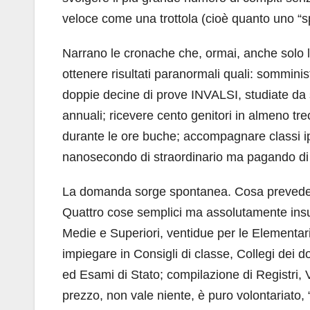
veloce come una trottola (cioè quanto uno “sp
Narrano le cronache che, ormai, anche solo l
ottenere risultati paranormali quali: sommini
doppie decine di prove INVALSI, studiate da se
annuali; ricevere cento genitori in almeno trec
durante le ore buche; accompagnare classi ipe
nanosecondo di straordinario ma pagando di ta
La domanda sorge spontanea. Cosa prevede il 
Quattro cose semplici ma assolutamente insuff
Medie e Superiori, ventidue per le Elementari
impiegare in Consigli di classe, Collegi dei d
ed Esami di Stato; compilazione di Registri, 
prezzo, non vale niente, è puro volontariato, “