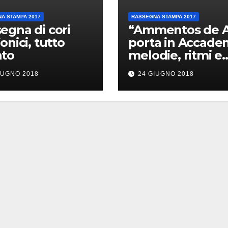
A STAMPA 2017
RASSEGNA STAMPA 2017
egna di cori
“Ammentos de A
onici, tutto
porta in Accade
nto
melodie, ritmi e
storia
IUGNO 2018
24 GIUGNO 2018