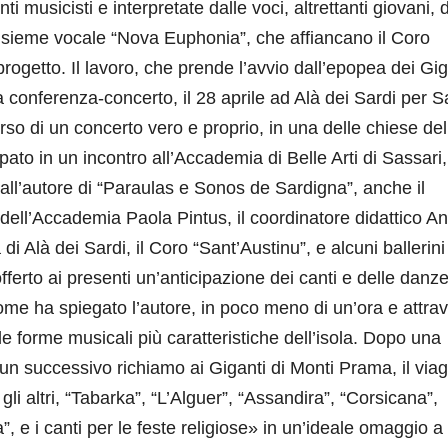
i musicisti e interpretate dalle voci, altrettanti giovani, 
’insieme vocale “Nova Euphonia”, che affiancano il Coro
progetto. Il lavoro, che prende l’avvio dall’epopea dei Gig
 conferenza-concerto, il 28 aprile ad Alà dei Sardi per S
orso di un concerto vero e proprio, in una delle chiese del
ipato in un incontro all’Accademia di Belle Arti di Sassari,
e all’autore di “Paraulas e Sonos de Sardigna”, anche il
 dell’Accademia Paola Pintus, il coordinatore didattico An
 Alà dei Sardi, il Coro “Sant’Austinu”, e alcuni ballerini
erto ai presenti un’anticipazione dei canti e delle danz
ome ha spiegato l’autore, in poco meno di un’ora e attra
le forme musicali più caratteristiche dell’isola. Dopo una
un successivo richiamo ai Giganti di Monti Prama, il via
gli altri, “Tabarka”, “L’Alguer”, “Assandira”, “Corsicana”,
, e i canti per le feste religiose» in un’ideale omaggio a