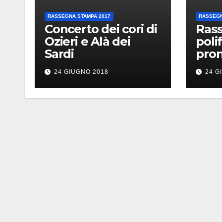
RASSEGNA STAMPA 2017
RASSEGN
Concerto dei cori di
Rass
Ozieri e Alà dei
polif
Sardi
pro
24 GIUGNO 2018
24 G