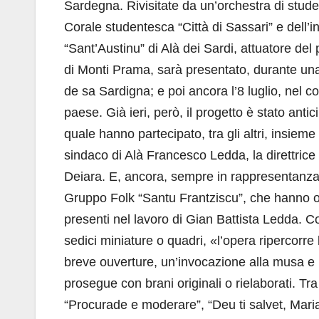
Sardegna. Rivisitate da un’orchestra di student
Corale studentesca “Città di Sassari” e dell
“Sant’Austinu” di Alà dei Sardi, attuatore del 
di Monti Prama, sarà presentato, durante una
de sa Sardigna; e poi ancora l’8 luglio, nel c
paese. Già ieri, però, il progetto è stato antic
quale hanno partecipato, tra gli altri, insiem
sindaco di Alà Francesco Ledda, la direttrice
Deiara. E, ancora, sempre in rappresentanza di
Gruppo Folk “Santu Frantziscu”, che hanno off
presenti nel lavoro di Gian Battista Ledda. C
sedici miniature o quadri, «l’opera ripercorre 
breve ouverture, un’invocazione alla musa e 
prosegue con brani originali o rielaborati. Tra 
“Procurade e moderare”, “Deu ti salvet, Maria”