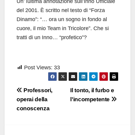
Un’ ìultima annotazione sull’Inno Ufficiale
del 2001. È scritto nel testo di “Forza
Dinamo”: “… ora un sogno in fondo al
cuore, il mio Team in Tricolore”. Che si
tratti di un Inno… “profetico”?
Post Views:
33
Navigazione
Professori,
Il tonto, il furbo e
articoli
operai della
l’incompetente
conoscenza