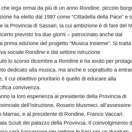
e che lega ormai da più di un anno Rondine, piccolo borg
ione ha eletto dal 1997 come “Cittadella della Pace” e 
 la Provincia di Sassari, la cui ambizione è di fare del 
ncerto previsto tra due giorni – patrocinato anche dal
a prima edizione del progetto “Musica Insieme”. Si tratta
a sociale Rondine e dal settore Istruzione
nuto lo scorso dicembre a Rondine e ha avuto per protago
vento dedicato alla musica, ma anche e soprattutto a entra
 il cui obiettivo prioritario è quello di educare alla
acifica convivenza.
nno la loro esperienza al presidente della Provincia di
ovinciale dell’Istruzione, Rosario Musmeci, all’assessore
o Marras, e al presidente di Rondine, Franco Vaccari.
la Sciuti del palazzo della Provincia. Il coinvolgimento d
orso sarà l’occasione per gettare le basi per un duraturo