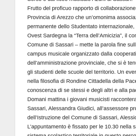
Frutto del proficuo rapporto di collaborazion
Provincia di Arezzo che un’omonima associaz
permanente dello Studentato internazionale, e
Ovest Sardegna la “Terra dell’Amicizia”, il co
Comune di Sassari – mette la parola fine sull
campus musicale organizzato dalla cooperativ
dell’amministrazione provinciale, che si è te
gli studenti delle scuole del territorio. Un e
nella filosofia di Rondine Cittadella della Pace,
conoscenza di se stessi e degli altri e alla p
Domani mattina i giovani musicisti raccontera
Sassari, Alessandra Giudici, all’assessore pr
dell’Istruzione del Comune di Sassari, Alessi
L’appuntamento è fissato per le 10.30 nella sa
sistema scolastico territoriale in questo perc