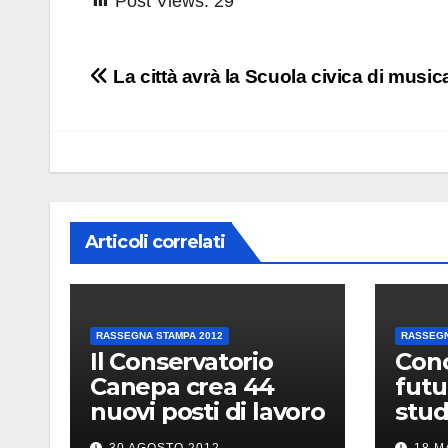
Post Views:
29
Navigazione
La città avrà la Scuola civica di music
articoli
Articoli correlati
RASSEGNA STAMPA 2012
RASSEGN
Il Conservatorio
Con
Canepa crea 44
futu
nuovi posti di lavoro
stud
in r