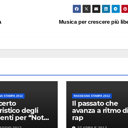
a
Musica per crescere più lib
A STAMPA 2012
RASSEGNA STAMPA 2012
certo
Il passato che
ristico degli
avanza a ritmo d
enti per “Note
rap
ete”