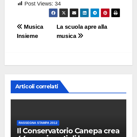
Post Views:
34
Navigazione
Musica
La scuola apre alla
articoli
Insieme
musica
Articoli correlati
RASSEGNA STAMPA 2012
Il Conservatorio Canepa crea