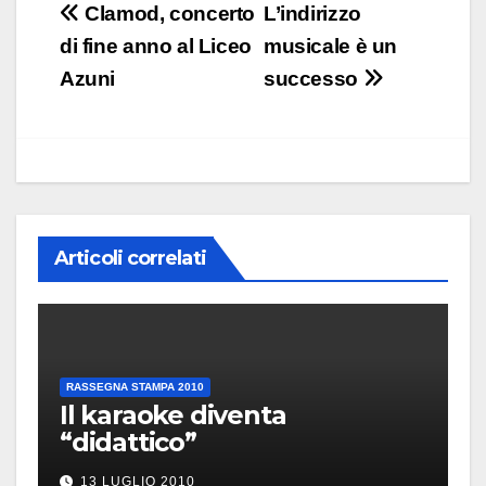
Navigazione
Clamod, concerto
L’indirizzo
articoli
di fine anno al Liceo
musicale è un
Azuni
successo
Articoli correlati
RASSEGNA STAMPA 2010
Il karaoke diventa
“didattico”
13 LUGLIO 2010