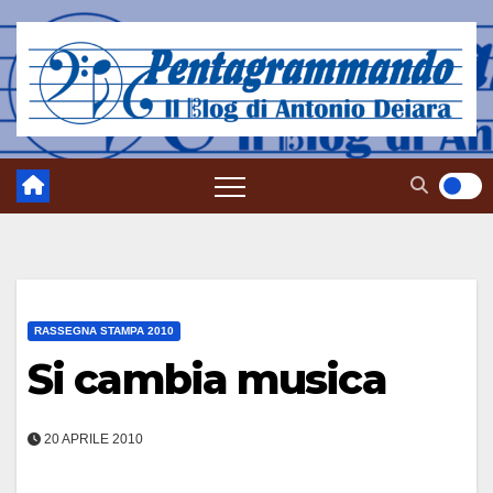
Salta
al
contenuto
RASSEGNA STAMPA 2010
Si cambia musica
20 APRILE 2010