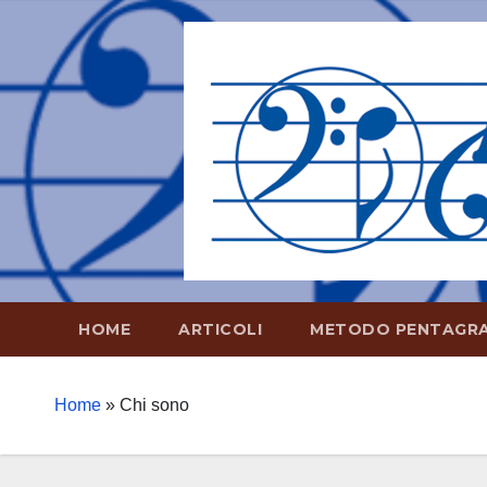
Salta
al
contenuto
HOME
ARTICOLI
METODO PENTAGR
Home
»
Chi sono