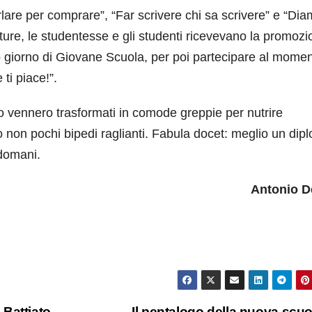
arlare per comprare”, “Far scrivere chi sa scrivere” e “Dia
ature, le studentesse e gli studenti ricevevano la promoz
o giorno di Giovane Scuola, per poi partecipare al momen
 ti piace!”.
 vennero trasformati in comode greppie per nutrire
ato non pochi bipedi raglianti. Fabula docet: meglio un dip
domani.
Antonio D
Battiato
Il pentalogo della nuova scu