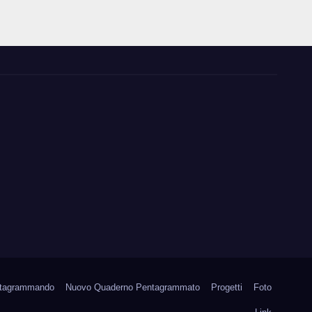
tagrammando
Nuovo Quaderno Pentagrammato
Progetti
Foto