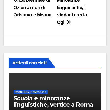
Navigazione
La Biennale di
Minoranze
articoli
Ozieri ai cori di
linguistiche, i
Oristano e Meana
sindaci con la
Cgil
Articoli correlati
RASSEGNA STAMPA 2018
Scuola e minoranze
linguistiche, vertice a Roma