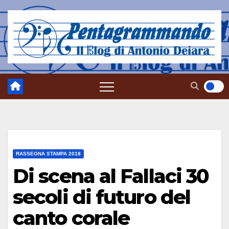
Salta
al
contenuto
RASSEGNA STAMPA 2018
Di scena al Fallaci 30
secoli di futuro del
canto corale