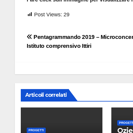
Post Views:
29
Navigazione
Pentagrammando 2019 – Microconcerti
articoli
Istituto comprensivo Ittiri
Articoli correlati
PROGETT
Ozier
PROGETTI