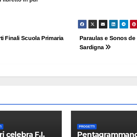
 Finali Scuola Primaria
Paraulas e Sonos de
Sardigna
I
PROGETTI
i celebra F.I.
Pentagramman