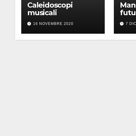
Caleidoscopi
Mann
musicali
futu
dell
16 NOVEMBRE 2020
7 DI