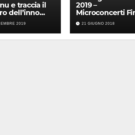
u e traccia il
2019 –
ro dell’inno
Microconcerti Fin
a Sardegna
Scuola Primaria
CEMBRE 2019
21 GIUGNO 2018
Istituto
comprensivo Ittir