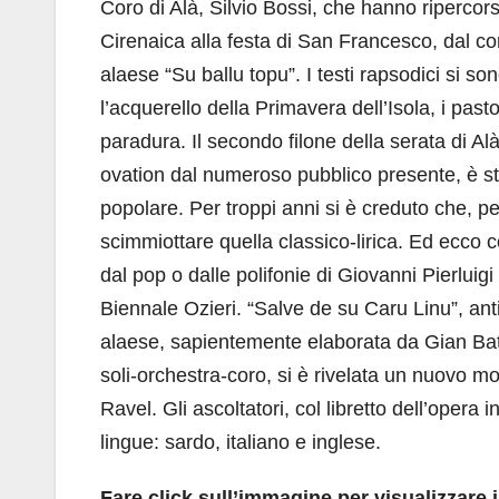
Coro di Alà, Silvio Bossi, che hanno ripercors
Cirenaica alla festa di San Francesco, dal co
alaese “Su ballu topu”. I testi rapsodici si so
l’acquerello della Primavera dell’Isola, i past
paradura. Il secondo filone della serata di
ovation dal numeroso pubblico presente, è sta
popolare. Per troppi anni si è creduto che, 
scimmiottare quella classico-lirica. Ed ecco co
dal pop o dalle polifonie di Giovanni Pierlui
Biennale Ozieri. “Salve de su Caru Linu”, ant
alaese, sapientemente elaborata da Gian Batti
soli-orchestra-coro, si è rivelata un nuovo mo
Ravel.
Gli ascoltatori, col libretto dell’oper
lingue: sardo, italiano e inglese.
Fare click sull’immagine per visualizzare il