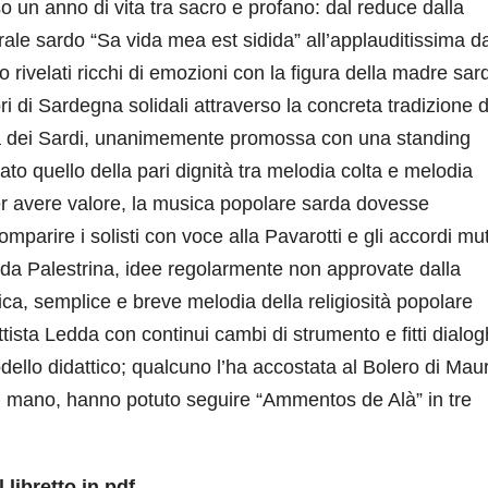
o un anno di vita tra sacro e profano: dal reduce dalla
rale sardo “Sa vida mea est sidida” all’applauditissima 
no rivelati ricchi di emozioni con la figura della madre sar
ori di Sardegna solidali attraverso la concreta tradizione 
 Alà dei Sardi, unanimemente promossa con una standing
to quello della pari dignità tra melodia colta e melodia
per avere valore, la musica popolare sarda dovesse
mparire i solisti con voce alla Pavarotti e gli accordi mu
gi da Palestrina, idee regolarmente non approvate dalla
ica, semplice e breve melodia della religiosità popolare
sta Ledda con continui cambi di strumento e fitti dialog
dello didattico; qualcuno l’ha accostata al Bolero di Mau
a in mano, hanno potuto seguire “Ammentos de Alà” in tre
 libretto in pdf