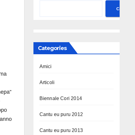
Cerca
Categories
Amici
rma
Articoli
nepa”
Biennale Cori 2014
e
opo
Cantu eu puru 2012
hanno
Cantu eu puru 2013