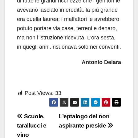
di tutte le grandi ricchezze che i genitori le
avevano lasciato in eredità, la più grande
era quella laurea; i malfattori le avrebbero
potuto portare via case, terreni e denaro,
ma non l’istruzione ricevuta. L’ora sesta,
in quegli anni, risuonava solo nei conventi.
Antonio Deiara
Post Views:
33
Navigazione
Scuole,
L’eptalogo del non
articoli
tarallucci e
aspirante preside
vino