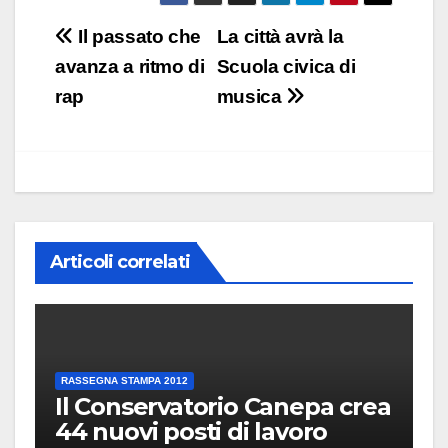
Navigazione
Il passato che
La città avrà la
articoli
avanza a ritmo di
Scuola civica di
rap
musica
Articoli correlati
RASSEGNA STAMPA 2012
Il Conservatorio Canepa crea
44 nuovi posti di lavoro