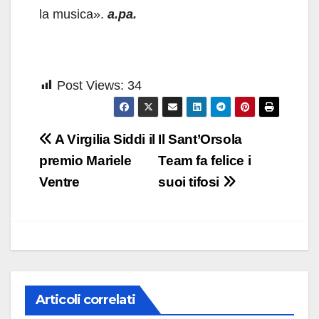
la musica».
a.pa.
Post Views:
34
Navigazione
A Virgilia Siddi il
Il Sant’Orsola
articoli
premio Mariele
Team fa felice i
Ventre
suoi tifosi
Articoli correlati