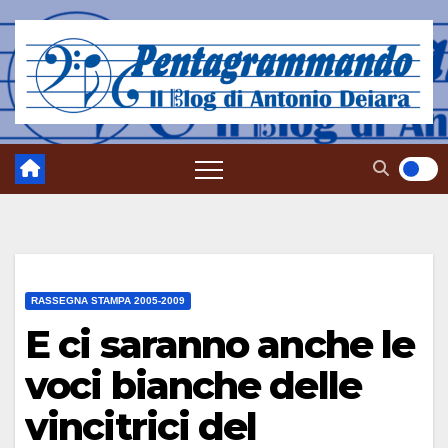
Salta
al
contenuto
RASSEGNA STAMPA 2005-2009
E ci saranno anche le
voci bianche delle
vincitrici del