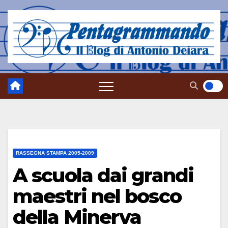
Salta
al
contenuto
RASSEGNA STAMPA 2005-2009
A scuola dai grandi
maestri nel bosco
della Minerva