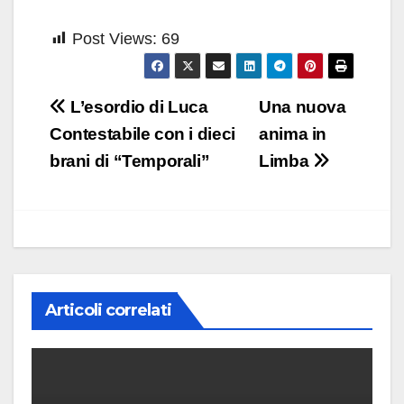
Post Views:
69
Navigazione
L’esordio di Luca
Una nuova
articoli
Contestabile con i dieci
anima in
brani di “Temporali”
Limba
Articoli correlati