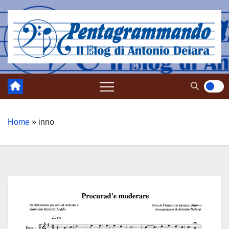
Salta
al
contenuto
Home
»
inno