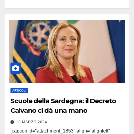
piene mani dalla destra delle peggiori ministre della
Pubblica Istruzione, Letizia
Moratti e Mariastella Gelmini, è l’eccessivo peso della
spesa per…
Leggi tutto
ARTICOLI
Scuole della Sardegna: il Decreto
Caivano ci dà una mano
18 MARZO 2024
[caption id="attachment_1853" align="alignleft"