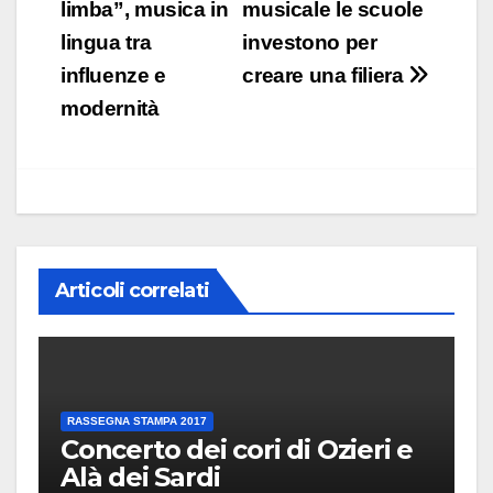
articoli
limba”, musica in
musicale le scuole
lingua tra
investono per
influenze e
creare una filiera
modernità
Articoli correlati
RASSEGNA STAMPA 2017
Concerto dei cori di Ozieri e
Alà dei Sardi